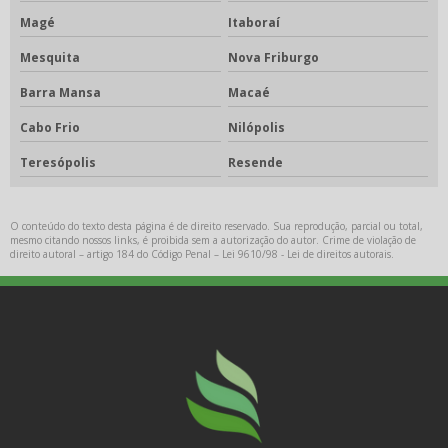
Magé
Itaboraí
Mesquita
Nova Friburgo
Barra Mansa
Macaé
Cabo Frio
Nilópolis
Teresópolis
Resende
O conteúdo do texto desta página é de direito reservado. Sua reprodução, parcial ou total,
mesmo citando nossos links, é proibida sem a autorização do autor. Crime de violação de
direito autoral – artigo 184 do Código Penal –
Lei 9610/98 - Lei de direitos autorais
.