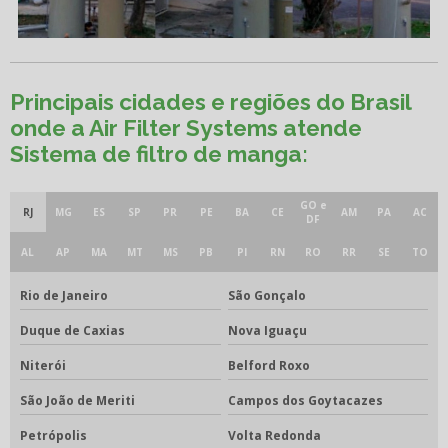
Principais cidades e regiões do Brasil
onde a Air Filter Systems atende
Sistema de filtro de manga:
GO e
RJ
MG
ES
SP
PR
PE
BA
CE
AM
PA
AC
DF
AL
AP
MA
MT
MS
PB
PI
RN
RO
RR
SE
TO
Rio de Janeiro
São Gonçalo
Duque de Caxias
Nova Iguaçu
Niterói
Belford Roxo
São João de Meriti
Campos dos Goytacazes
Petrópolis
Volta Redonda