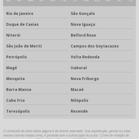
Rio de Janeiro
São Gonçalo
Duque de Caxias
Nova Iguaçu
Niterói
Belford Roxo
São João de Meriti
Campos dos Goytacazes
Petrópolis
Volta Redonda
Magé
Itaboraí
Mesquita
Nova Friburgo
Barra Mansa
Macaé
Cabo Frio
Nilópolis
Teresópolis
Resende
O conteúdo do texto desta página é de direito reservado. Sua reprodução, parcial ou total,
mesmo citando nossos links, é proibida sem a autorização do autor. Crime de violação de