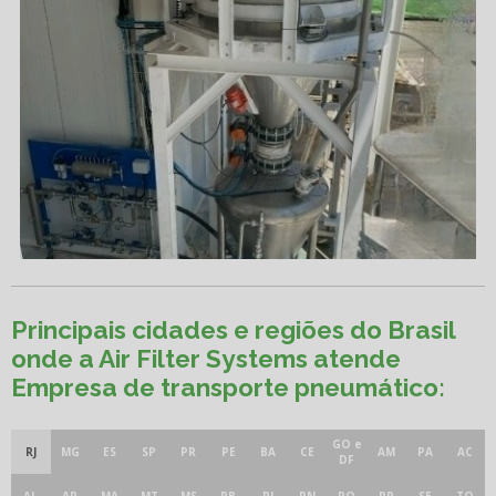
Principais cidades e regiões do Brasil
onde a Air Filter Systems atende
Empresa de transporte pneumático:
GO e
RJ
MG
ES
SP
PR
PE
BA
CE
AM
PA
AC
DF
AL
AP
MA
MT
MS
PB
PI
RN
RO
RR
SE
TO