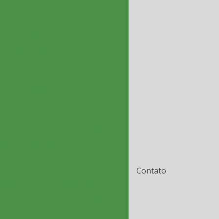
ltro de cartucho industrial
iltro de carvão ativado industrial
ltro de manga industrial
o
Filtro de manga manutenção
ara despoeiramento
a para fundição
imento
Filtro de manga preço
aulo
Filtro de respiro
Filtro manga para exaustor
Contato
para pó
Filtro para pó industrial
es
Filtros de manga gases
ecedor de exaustores industriais