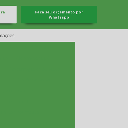
ora
Faça seu orçamento por
Whatsapp
mações
ne coletor de pó industrial
e pó
Ciclone para pó
s
Descarregador de sacos
al
Dutos de exaustão
lação e exaustão
tores industriais
sporte pneumático
austão
Exaustão de gases