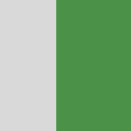
Sistema de despoeiramento fil
Sistema de exaustão
Sistema de exaustão de gase
Sistema de exa
Sistema de exau
Sistema de exa
Sistema de exaustã
Sistema de filtro de manga
S
Sistema d
Sistema de ventilaçã
Sistema pneumático
Transporte pneumático