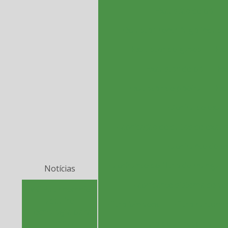
Exaustão de pó
Exaustor centrífugo industr
Exaustor de gases
Exa
Exaustor de pó
Ex
Exaustor de poeira
Exa
Fábrica de exau
Fabricação de dutos de exau
Fabricante de e
Fabricante de filtro de manga
Notícias
Fabricante sistema de ve
MC Bauchemnie
adquire
Filtro bin vent
Filtro cartuch
Tecnologia para
Eliminar
Filtro de ar respiro