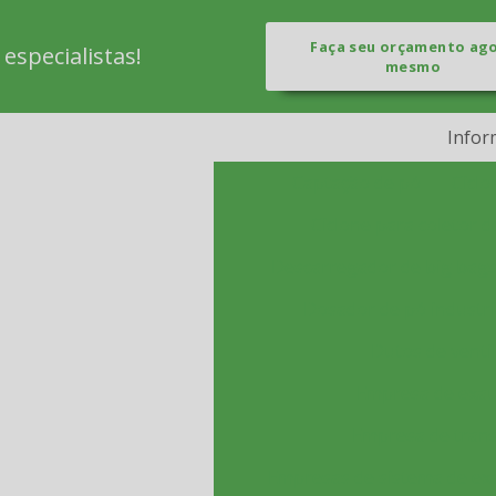
Faça seu orçamento ag
specialistas!
mesmo
Infor
Captação de pó
Ciclo
Ciclone para coletor d
Descarregador de big bag
Dosador de pó industri
Dutos de venti
Empresa de exaus
Empresa de tran
Empresas de sistema de ex