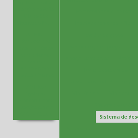
Systems realiza
doação ao Asilo
Fornecedor de filtro mang
Vila de São
Vicente de Paulo
Insuflador de ar com filtro
Air Filter
Lavador de gases
La
Systems doa
Lavador de gases preço
Man
ovos de Páscoa
para crianças
Moega rasga sacos
Projeto 
carentes do
Centro Abayomi
Rosca dosadora de pó
de Acolhimento
Rosca transportadora de pó
Air Filter
Silo bin vent
Silo para pó
Systems
Contribui com
Sistema de captaç
Doação para a
APAE – Atibaia
Sistema de des
Sistema de desempoeirament