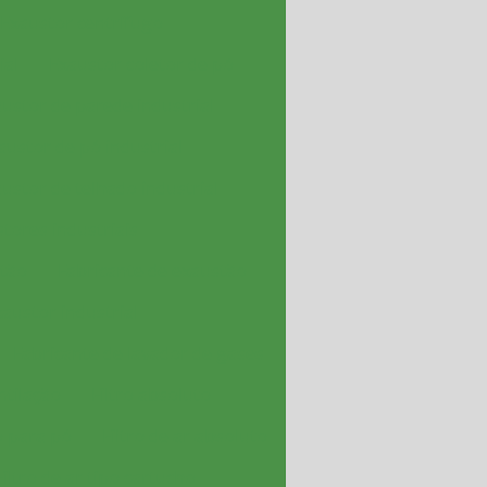
Exaustor centrífugo
ial
Exaustor coletor de pó
ustor de parede industrial
austor de pó industrial
ustor de telhado industrial
stores industriais
stão
Fabricante de exaustão
xaustor industrial
Fabricante de lavador de gases
ntilação
Filtro absoluto
o para pó
Filtro de ar absoluto
Filtro de ar tipo cartucho