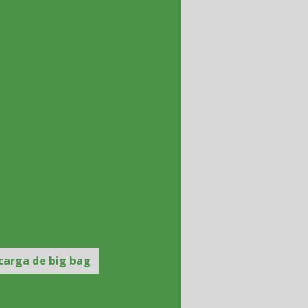
a
Indústria de exaustores
Insuflador de ar industrial
vador de gases industrial
utenção de sistema de exaustão
de sistema de exaustão industrial
Rosca transportadora
Rosca transportadora preço
Sistema de captação de pó
ão de pó em moegas
carga de big bag
o
Sistema de despoeiramento