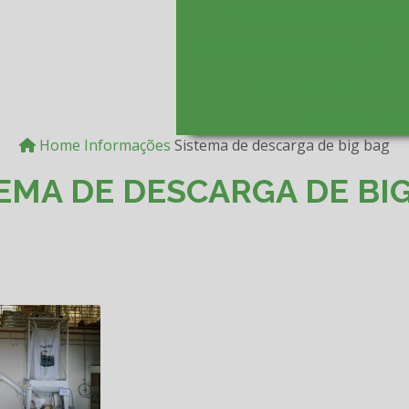
Transporte pneumático de
Válvula rotativa industrial
Ventilação industrial
Ventilador cent
Home
Informações
Sistema de descarga de big bag
EMA DE DESCARGA DE BI