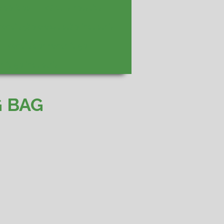
 sólidos
Válvula rotativa
Ventilação e exaustão industrial
Ventilador centrífugo
rífugo industrial
G BAG