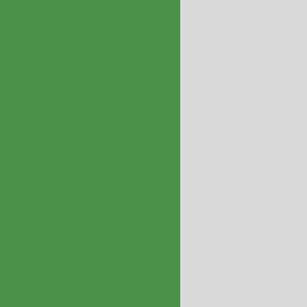
tro manga
Sistema de exaustão
 com lavador de gases
s
Sistema de exaustão de pó
ustão de poeira
stão e ventilação
ustão industrial
o industrial para pó
istema de transporte pneumático
e ventilação
o e exaustão industrial
 de transporte de pó
Transporte pneumático de pó