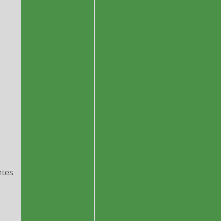
Poluição
Filtro de cartucho
Fi
Sipcam Nichino
Filtro de cartucho plissado
F
Investe em
Tecnologia da
Filtro de manga
Fi
Air Filter
Systems para
Filtro de manga industrial preç
Redução da
Filtro de manga p
Poluição do Ar
em Uberaba -
Filtro de mang
MG
Filtro de manga para silo de c
Nouryon
adquire sistema
Filtro de manga são p
de
despoeiramento
Filtro manga para caldeira
ntes
para a planta
Filtro manga para pó
Filtro 
em Ribas do Rio
Pardo – MS
Filtros de manga fabricant
Air Filter
Fornecedor de exaustor
Forn